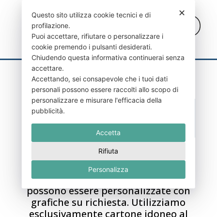
✕
Questo sito utilizza cookie tecnici e di
profilazione.
Puoi accettare, rifiutare o personalizzare i
cookie premendo i pulsanti desiderati.
Chiudendo questa informativa continuerai senza
accettare.
Accettando, sei consapevole che i tuoi dati
personali possono essere raccolti allo scopo di
personalizzare e misurare l'efficacia della
Scatole per asporto
pubblicità.
Accetta
Rifiuta
Le nostre scatole per asporto sono
Personalizza
disponibili in diversi formati e
possono essere personalizzate con
grafiche su richiesta. Utilizziamo
esclusivamente cartone idoneo al